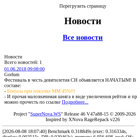
Перегрузить страницу
Новости
Все новости
Новости
Всего новостей: 1
01.06.2018 09:08:00
Gorlum
Фестиваль в честь девятилетия СН объявляется НАЧАТЫМ! В 
составе:
-
Бонусы при покупке ММ 45%!!!
- И прочая малозначимая шняга в виде увеличения рейтов и пр
можно прочесть по ссылке
Подробнее...
Project "
Sup
erNo
va
.W
S
" Rel
ease 46 V
47a88-15 © 20
09-2026
In
spired by X
Nova Ra
geRe
pac
k v2
26
[2026-08-08 18:07:40] Benchmark 0.318849s (exec: 0.316334s,
display: 0.002515s, DB: 0.020463s), memory: 6,956,608, peak OS: