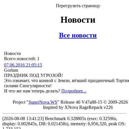
Перегрузить страницу
Новости
Все новости
Новости
Всего новостей: 1
07.06.2016 21:05:15
Gorlum
ПРАЗДНИК ПОД УГРОЗОЙ!
Это означает, что конвой с Земли, вёзший праздничный Торти
силами Сингулярности!
И что же нам теперь делать?
Подробнее...
Project "
Sup
erNo
va
.W
S
" Rel
ease 46 V
47a88-15 © 20
09-2026
In
spired by X
Nova Ra
geRe
pac
k v2
26
[2026-08-08 13:41:23] Benchmark 0.328805s (exec: 0.32596s,
display: 0.002845s, DB: 0.021458s), memory: 6,956,320, peak OS:
1,733,152