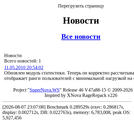
Перегрузить страницу
Новости
Все новости
Новости
Всего новостей: 1
11.05.2010 20:54:02
Обновлен модуль статистики. Теперь он корректно рассчитыва
отображает ранги пользователей с минимальной нагрузкой на 
Project "
Sup
erNo
va
.W
S
" Rel
ease 46 V
47a88-15 © 20
09-2026
In
spired by X
Nova Ra
geRe
pac
k v2
26
[2026-08-07 23:07:08] Benchmark 0.289529s (exec: 0.286817s,
display: 0.002712s, DB: 0.022763s), memory: 6,783,008, peak OS:
5,927,456