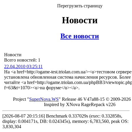
Перегрузить страницу
Новости
Все новости
Новости
Всего новостей: 1
22.04.2010 03:25:11
На <a href=http://ogame-test.triolan.com.ua/><u>тестовом сервер
установлена обновленная система начисления ресурсов. Более
читайте <a href=http://ogame.triolan.com.ua/phpBB3/viewtopic.ph
f=63&t=1070><u>на форуме</u></a>.
Project "
Sup
erNo
va
.W
S
" Rel
ease 46 V
47a88-15 © 20
09-2026
In
spired by X
Nova Ra
geRe
pac
k v2
26
[2026-08-07 20:15:16] Benchmark 0.337029s (exec: 0.332858s,
display: 0.004171s, DB: 0.024345s), memory: 6,783,560, peak OS:
3,830,304